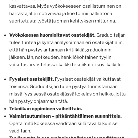
kasvattavaa. Myös vyökokeeseen osallistuminen on
harrastajalle motivoivaa ja koe toimii palkintona
suoritetusta työstä ja oman kehityksen mittarina.
Vyökokeessa huomioitavat osatekijät.
Graduoitsijan
tulee tuntea ja kyetä analysoimaan eri osatekijät niin,
että hän pystyy antamaan kritiikkiä graduoinnin
jälkeen. Iän, notkeuden, henkilökohtainen tyylin
vaikutus arvostelussa, kaikki tekniikat ei sovi kaikille.
Fyysiset osatekijät.
Fyysiset osatekijät vaikuttavat
toisiinsa. Graduoitsijan tulee pystyä tunnistamaan
missä fyysisessä osatekijässä kokelas on heikko, jotta
hän pystyy ohjaamaan tätä.
Tekniikan oppiminen vaiheittain.
Valmistautuminen – p
itkäntähtäimen suunnittelu.
Opeta mitä kokeessa vaaditaan sillä tavalla kuin se
vaaditaan.