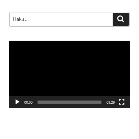
Etsi:
Haku
Videotoistin
00:00
09:29