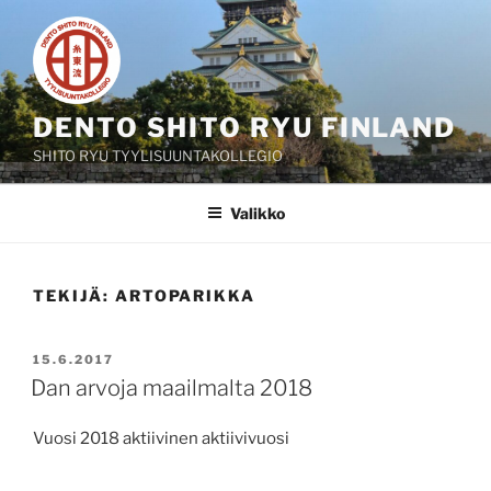
Siirry
sisältöön
DENTO SHITO RYU FINLAND
SHITO RYU TYYLISUUNTAKOLLEGIO
Valikko
TEKIJÄ:
ARTOPARIKKA
JULKAISTU
15.6.2017
Dan arvoja maailmalta 2018
Vuosi 2018 aktiivinen aktiivivuosi