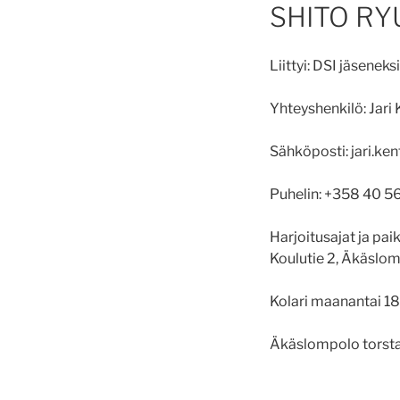
SHITO RYU
Liittyi: DSI jäsenek
Yhteyshenkilö: Jari 
Sähköposti: jari.k
Puhelin: +358 40 5
Harjoitusajat ja pai
Koulutie 2, Äkäslo
Kolari maanantai 18
Äkäslompolo torsta