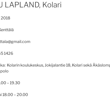
 LAPLAND, Kolari
si 2018
Kenttälä
enttala@gmail.com
65 1426
kka: Kolarin koulukeskus, Jokijalantie 18, Kolari sekä Äkäslom
mpolo
.00 – 19.30
i 18.00 – 20.00