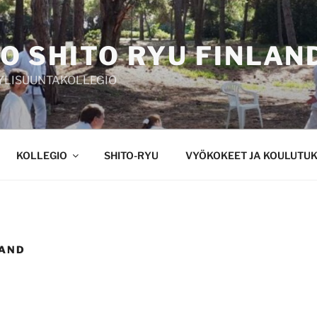
O SHITO RYU FINLAN
YYLISUUNTAKOLLEGIO
KOLLEGIO
SHITO-RYU
VYÖKOKEET JA KOULUTU
LAND