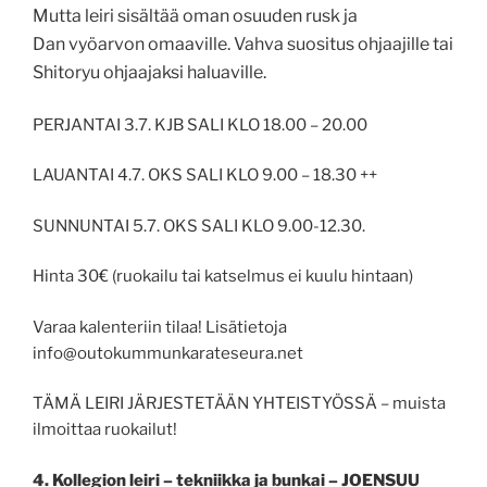
Mutta leiri sisältää oman osuuden rusk ja
Dan
vyöarvon omaaville. Vahva suositus ohjaajille tai
Shitoryu ohjaajaksi haluaville.
PERJANTAI 3.7. KJB SALI KLO 18.00 – 20.00
LAUANTAI 4.7. OKS SALI KLO 9.00 – 18.30 ++
SUNNUNTAI 5.7. OKS SALI KLO 9.00-12.30.
Hinta 30€ (ruokailu tai katselmus ei kuulu hintaan)
Varaa kalenteriin tilaa! Lisätietoja
info@outokummunkarateseura.net
TÄMÄ LEIRI JÄRJESTETÄÄN YHTEISTYÖSSÄ – muista
ilmoittaa ruokailut!
4. Kollegion leiri – tekniikka ja bunkai – JOENSUU