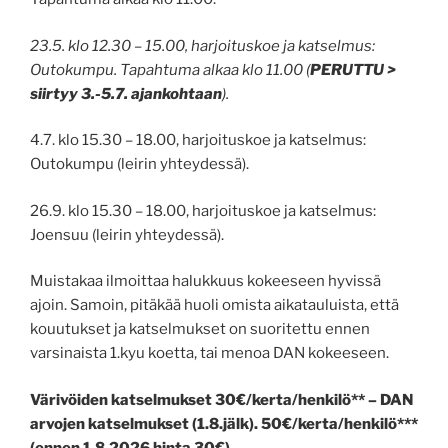
23.5. klo 12.30 – 15.00, harjoituskoe ja katselmus:
Outokumpu.
Tapahtuma alkaa klo 11.00 (
PERUTTU >
siirtyy 3.-5.7. ajankohtaan
).
4.7. klo 15.30 – 18.00, harjoituskoe ja katselmus:
Outokumpu (leirin yhteydessä).
26.9. klo 15.30 – 18.00, harjoituskoe ja katselmus:
Joensuu (leirin yhteydessä).
Muistakaa ilmoittaa halukkuus kokeeseen hyvissä
ajoin. Samoin, pitäkää huoli omista aikatauluista, että
kouutukset ja katselmukset on suoritettu ennen
varsinaista 1.kyu koetta, tai menoa DAN kokeeseen.
Värivöiden katselmukset 30€/kerta/henkilö** – DAN
arvojen katselmukset (1.8.jälk). 50€/kerta/henkilö***
(ennen 1.8.2026 hinta 30€).