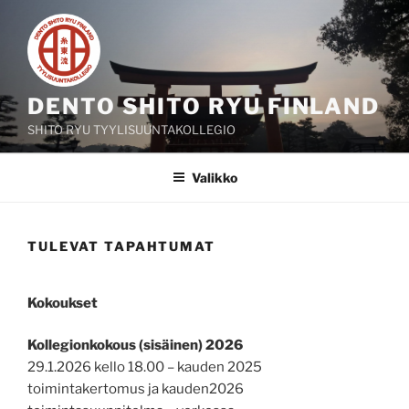
Siirry
sisältöön
DENTO SHITO RYU FINLAND
SHITO RYU TYYLISUUNTAKOLLEGIO
Valikko
TULEVAT TAPAHTUMAT
Kokoukset
Kollegionkokous (sisäinen) 2026
29.1.2026 kello 18.00 – kauden 2025
toimintakertomus ja kauden2026