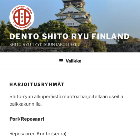
Siirry
sisältöön
DENTO SHITO RYU FINLAND
SHITO RYU TYYLISUUNTAKOLLEGIO
Valikko
HARJOITUSRYHMÄT
Shito-ryun alkuperäistä muotoa harjoitellaan useilla
paikkakunnilla.
Pori/Reposaari
Reposaaren Kunto (seura)